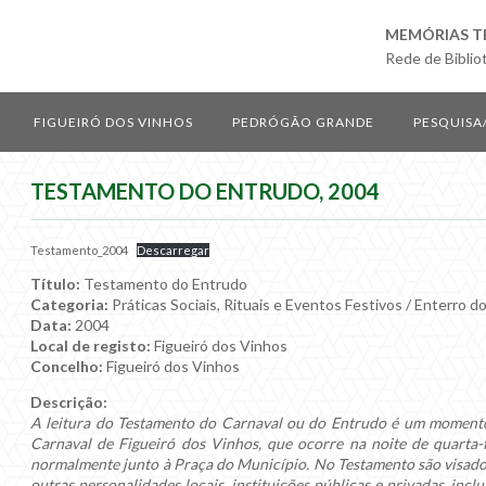
MEMÓRIAS T
Rede de Biblio
FIGUEIRÓ DOS VINHOS
PEDRÓGÃO GRANDE
PESQUISA
TESTAMENTO DO ENTRUDO, 2004
Testamento_2004
Descarregar
Título:
Testamento do Entrudo
Categoria:
Práticas Sociais, Rituais e Eventos Festivos / Enterro d
Data:
2004
Local de registo:
Figueiró dos Vinhos
Concelho:
Figueiró dos Vinhos
Descrição:
A leitura do Testamento do Carnaval ou do Entrudo é um momento
Carnaval de Figueiró dos Vinhos, que ocorre na noite de quarta-fe
normalmente junto à Praça do Município. No Testamento são visados
outras personalidades locais, instituições públicas e privadas, in