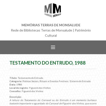
MEMÓRIAS TERRAS DE MONSALUDE
Rede de Bibliotecas Terras de Monsalude | Património
Cultural
TESTAMENTO DO ENTRUDO, 1988
Título:
Testamento do Entrudo
Categoria:
Práticas Sociais, Rituais e Eventos Festivos / Enterro do Entrudo
Data:
1988
Local de registo:
Figueiró dos Vinhos
Concelho:
Figueiró dos Vinhos
Descrição:
A leitura do Testamento do Carnaval ou do Entrudo é um momento burlesco
bastante importante e aguardado do Carnaval de Figueiró dos Vinhos, que ocorre