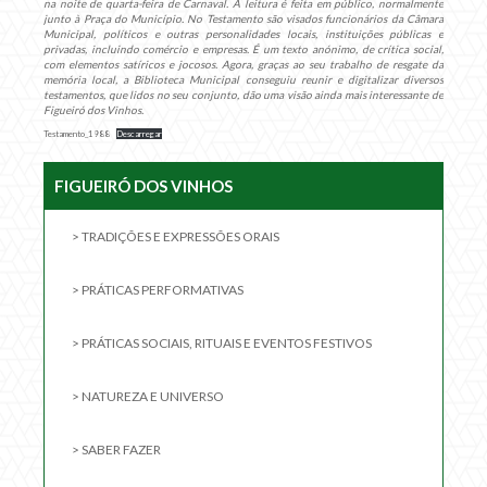
na noite de quarta-feira de Carnaval. A leitura é feita em público, normalmente
junto à Praça do Município. No Testamento são visados funcionários da Câmara
Municipal, políticos e outras personalidades locais, instituições públicas e
privadas, incluindo comércio e empresas. É um texto anónimo, de crítica social,
com elementos satíricos e jocosos. Agora, graças ao seu trabalho de resgate da
memória local, a Biblioteca Municipal conseguiu reunir e digitalizar diversos
testamentos, que lidos no seu conjunto, dão uma visão ainda mais interessante de
Figueiró dos Vinhos.
Testamento_1988
Descarregar
FIGUEIRÓ DOS VINHOS
> TRADIÇÕES E EXPRESSÕES ORAIS
> PRÁTICAS PERFORMATIVAS
> PRÁTICAS SOCIAIS, RITUAIS E EVENTOS FESTIVOS
> NATUREZA E UNIVERSO
> SABER FAZER