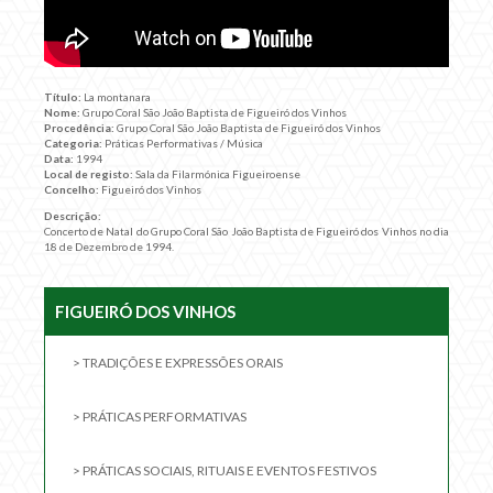
Título:
La montanara
Nome:
Grupo Coral São João Baptista de Figueiró dos Vinhos
Procedência:
Grupo Coral São João Baptista de Figueiró dos Vinhos
Categoria:
Práticas Performativas / Música
Data:
1994
Local de registo:
Sala da Filarmónica Figueiroense
Concelho:
Figueiró dos Vinhos
Descrição:
Concerto de Natal do Grupo Coral São João Baptista de Figueiró dos Vinhos no dia
18 de Dezembro de 1994.
FIGUEIRÓ DOS VINHOS
> TRADIÇÕES E EXPRESSÕES ORAIS
> PRÁTICAS PERFORMATIVAS
> PRÁTICAS SOCIAIS, RITUAIS E EVENTOS FESTIVOS