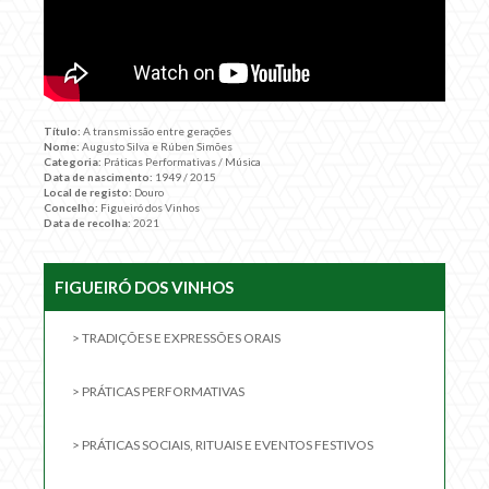
Título:
A transmissão entre gerações
Nome:
Augusto Silva e Rúben Simões
Categoria:
Práticas Performativas / Música
Data de nascimento:
1949 / 2015
Local de registo:
Douro
Concelho:
Figueiró dos Vinhos
Data de recolha:
2021
FIGUEIRÓ DOS VINHOS
> TRADIÇÕES E EXPRESSÕES ORAIS
> PRÁTICAS PERFORMATIVAS
> PRÁTICAS SOCIAIS, RITUAIS E EVENTOS FESTIVOS