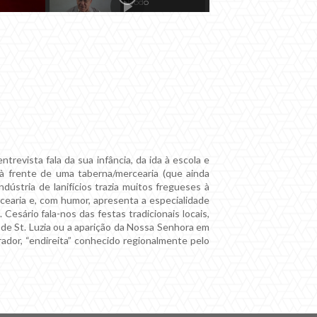
Bodo
Aparição de N.ª
Senhora
O roubo da Stª
Luzia
O Alfredo
Ferrador
revista fala da sua infância, da ida à escola e
, à frente de uma taberna/mercearia (que ainda
Calcitrim Branco
ústria de lanifícios trazia muitos fregueses à
cearia e, com humor, apresenta a especialidade
Cesário fala-nos das festas tradicionais locais,
de St. Luzia ou a aparição da Nossa Senhora em
ador, “endireita” conhecido regionalmente pelo