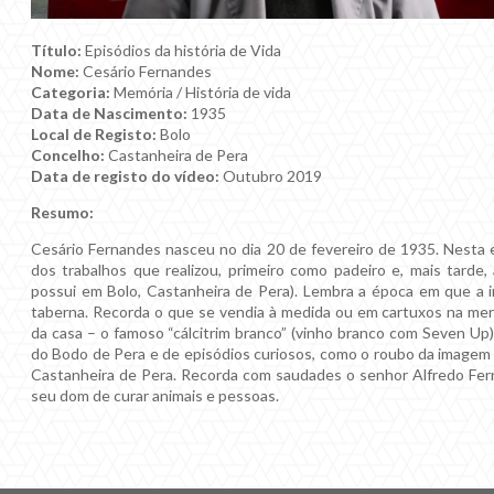
Título:
Episódios da história de Vida
Nome:
Cesário Fernandes
Categoria:
Memória / História de vida
Data de Nascimento:
1935
Local de Registo:
Bolo
Concelho:
Castanheira de Pera
Data de registo do vídeo:
Outubro 2019
Resumo:
Cesário Fernandes nasceu no dia 20 de fevereiro de 1935. Nesta ent
dos trabalhos que realizou, primeiro como padeiro e, mais tarde
possui em Bolo, Castanheira de Pera). Lembra a época em que a ind
taberna. Recorda o que se vendia à medida ou em cartuxos na mer
da casa – o famoso “cálcitrim branco” (vinho branco com Seven Up). 
do Bodo de Pera e de episódios curiosos, como o roubo da imagem 
Castanheira de Pera. Recorda com saudades o senhor Alfredo Ferr
seu dom de curar animais e pessoas.