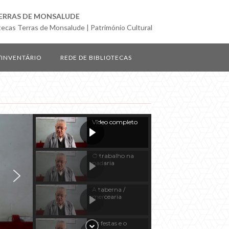
ERRAS DE MONSALUDE
tecas Terras de Monsalude | Património Cultural
/INVENTÁRIO
REDE DE BIBLIOTECAS
Vídeo completo
O trabalho na
padaria
A taberna /
mercearia
As festas e o